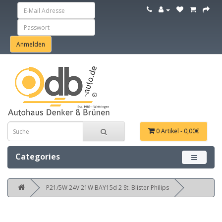
0 Artikel - 0,00€
Categories
Menü ein
P21/5W 24V 21W BAY15d 2 St. Blister Philips