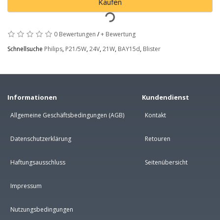
Kaufen
0 Bewertungen
/
+ Bewertung
Schnellsuche
Philips
,
P21/5W
,
24V
,
21W
,
BAY15d
,
Blister
Informationen
Kundendienst
Allgemeine Geschäftsbedingungen (AGB)
Kontakt
Datenschutzerklärung
Retouren
Haftungsausschluss
Seitenübersicht
Impressum
Nutzungsbedingungen