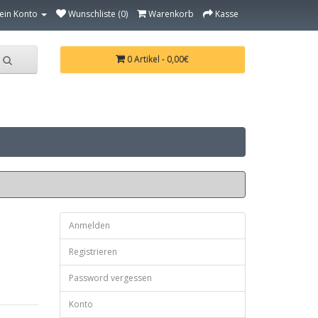
ein Konto
Wunschliste (0)
Warenkorb
Kasse
0 Artikel - 0,00€
Anmelden
Registrieren
Password vergessen
Konto