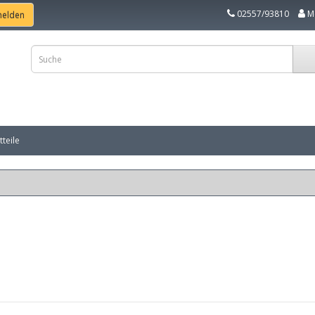
02557/93810
M
teile