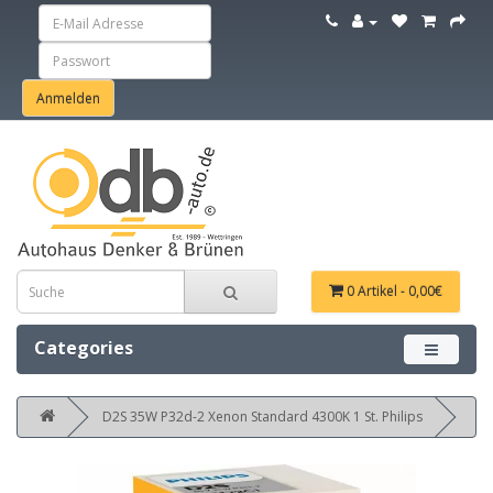
0 Artikel - 0,00€
Categories
Menü ein
D2S 35W P32d-2 Xenon Standard 4300K 1 St. Philips