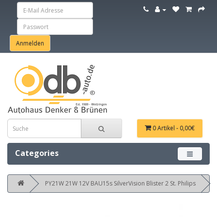
0 Artikel - 0,00€
Categories
Menü ein
PY21W 21W 12V BAU15s SilverVision Blister 2 St. Philips