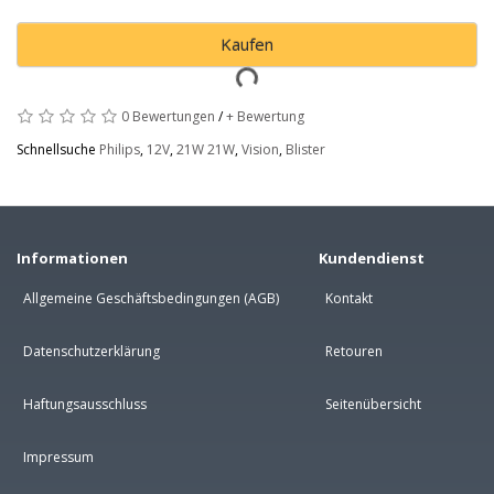
Kaufen
0 Bewertungen
/
+ Bewertung
Schnellsuche
Philips
,
12V
,
21W 21W
,
Vision
,
Blister
Informationen
Kundendienst
Allgemeine Geschäftsbedingungen (AGB)
Kontakt
Datenschutzerklärung
Retouren
Haftungsausschluss
Seitenübersicht
Impressum