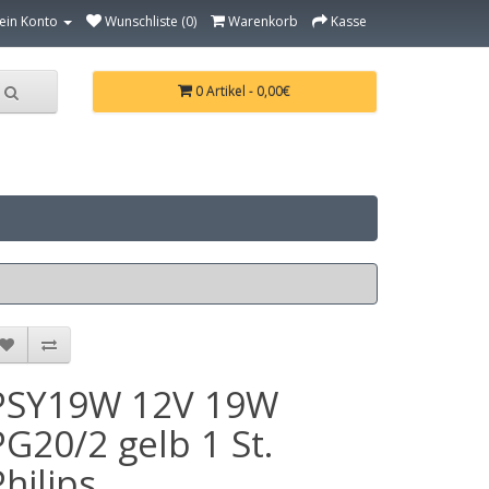
ein Konto
Wunschliste (0)
Warenkorb
Kasse
0 Artikel - 0,00€
PSY19W 12V 19W
PG20/2 gelb 1 St.
Philips