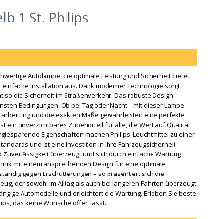
 1 St. Philips
chwertige Autolampe, die optimale Leistung und Sicherheit bietet.
 einfache Installation aus. Dank moderner Technologie sorgt
t so die Sicherheit im Straßenverkehr. Das robuste Design
edensten Bedingungen. Ob bei Tag oder Nacht – mit dieser Lampe
erarbeitung und die exakten Maße gewährleisten eine perfekte
 ein unverzichtbares Zubehörteil für alle, die Wert auf Qualität
nergiesparende Eigenschaften machen Philips' Leuchtmittel zu einer
standards und ist eine Investition in Ihre Fahrzeugsicherheit.
nd Zuverlässigkeit überzeugt und sich durch einfache Wartung
hnik mit einem ansprechenden Design für eine optimale
ständig gegen Erschütterungen – so präsentiert sich die
rzeug, der sowohl im Alltag als auch bei längeren Fahrten überzeugt.
ängige Automodelle und erleichtert die Wartung. Erleben Sie beste
lips, das keine Wünsche offen lässt.