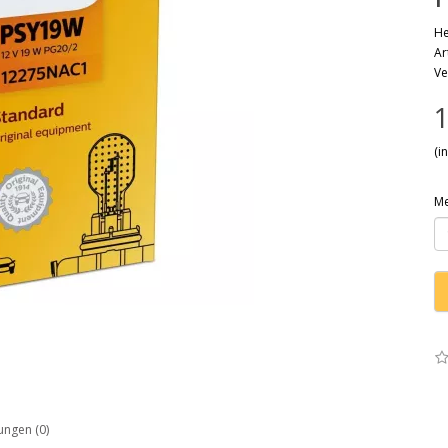
He
Ar
Ve
1
(i
M
ngen (0)