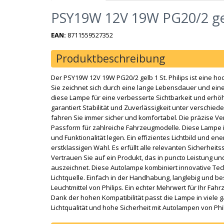
PSY19W 12V 19W PG20/2 gelb
EAN:
8711559527352
Produktbeschreibung
Der PSY19W 12V 19W PG20/2 gelb 1 St. Philips ist eine ho
Sie zeichnet sich durch eine lange Lebensdauer und eine
diese Lampe für eine verbesserte Sichtbarkeit und erhöh
garantiert Stabilität und Zuverlässigkeit unter verschi
fahren Sie immer sicher und komfortabel. Die präzise V
Passform für zahlreiche Fahrzeugmodelle. Diese Lampe ist
und Funktionalität legen. Ein effizientes Lichtbild und e
erstklassigen Wahl. Es erfüllt alle relevanten Sicherheits
Vertrauen Sie auf ein Produkt, das in puncto Leistung u
auszeichnet. Diese Autolampe kombiniert innovative Tec
Lichtquelle. Einfach in der Handhabung, langlebig und be
Leuchtmittel von Philips. Ein echter Mehrwert für Ihr Fah
Dank der hohen Kompatibilität passt die Lampe in viele g
Lichtqualität und hohe Sicherheit mit Autolampen von Phi