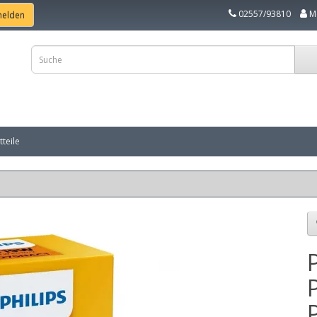
02557/93810
M
teile