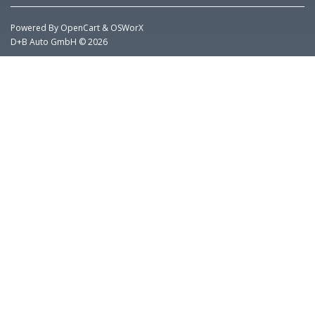
Powered By
OpenCart
&
OSWorX
D+B Auto GmbH © 2026