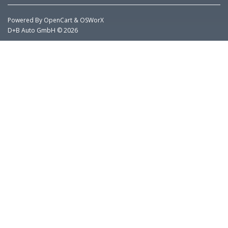
Powered By
OpenCart
&
OSWorX
D+B Auto GmbH © 2026