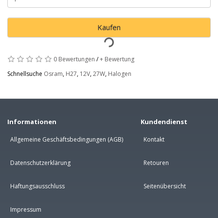
Kaufen
0 Bewertungen
/
+ Bewertung
Schnellsuche
Osram
,
H27
,
12V
,
27W
,
Halogen
Informationen
Kundendienst
Allgemeine Geschäftsbedingungen (AGB)
Kontakt
Datenschutzerklärung
Retouren
Haftungsausschluss
Seitenübersicht
Impressum