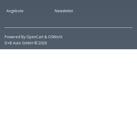
Angebote
Newsletter
Powered By
OpenCart
&
OSWorX
D+B Auto GmbH © 2026