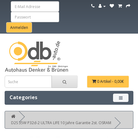
0 Artikel - 0,00€
Categories
Menü ein
D2S 35W P32d-2 ULTRA LIFE 10 Jahre Garantie 2st. OSRAM