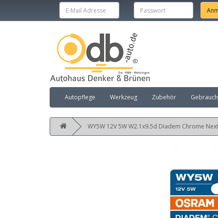
Autopflege
Werkzeug
Zubehör
Gebraucht
WY5W 12V 5W W2.1x9.5d Diadem Chrome NextG