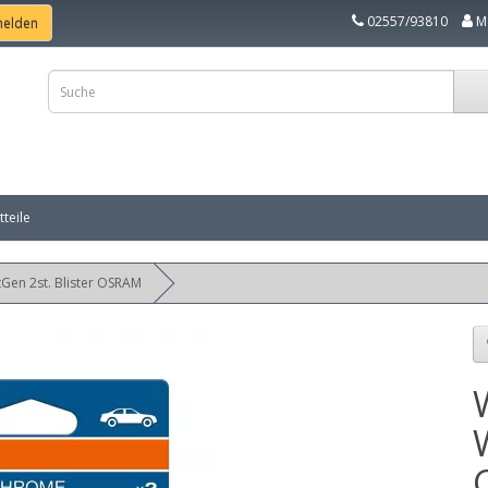
02557/93810
M
teile
en 2st. Blister OSRAM