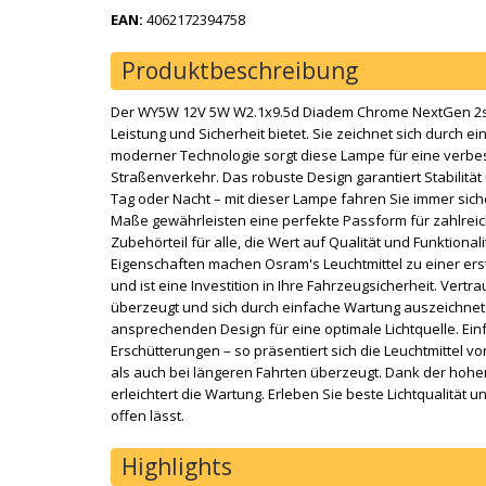
EAN:
4062172394758
Produktbeschreibung
Der WY5W 12V 5W W2.1x9.5d Diadem Chrome NextGen 2st. 
Leistung und Sicherheit bietet. Sie zeichnet sich durch 
moderner Technologie sorgt diese Lampe für eine verbess
Straßenverkehr. Das robuste Design garantiert Stabilitä
Tag oder Nacht – mit dieser Lampe fahren Sie immer sich
Maße gewährleisten eine perfekte Passform für zahlreic
Zubehörteil für alle, die Wert auf Qualität und Funktional
Eigenschaften machen Osram's Leuchtmittel zu einer erstk
und ist eine Investition in Ihre Fahrzeugsicherheit. Vertr
überzeugt und sich durch einfache Wartung auszeichnet.
ansprechenden Design für eine optimale Lichtquelle. Ei
Erschütterungen – so präsentiert sich die Leuchtmittel vo
als auch bei längeren Fahrten überzeugt. Dank der hohen
erleichtert die Wartung. Erleben Sie beste Lichtqualitä
offen lässt.
Highlights