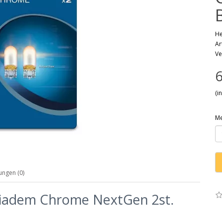
He
Ar
Ve
6
(i
M
ngen (0)
iadem Chrome NextGen 2st.