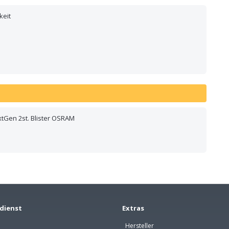
keit
Gen 2st. Blister OSRAM
dienst
Extras
Hersteller