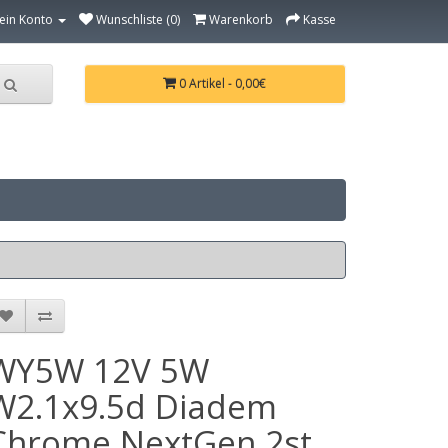
ein Konto
Wunschliste (0)
Warenkorb
Kasse
0 Artikel - 0,00€
WY5W 12V 5W
W2.1x9.5d Diadem
Chrome NextGen 2st.