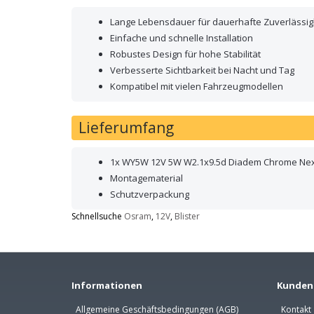
Lange Lebensdauer für dauerhafte Zuverlässig
Einfache und schnelle Installation
Robustes Design für hohe Stabilität
Verbesserte Sichtbarkeit bei Nacht und Tag
Kompatibel mit vielen Fahrzeugmodellen
Lieferumfang
1x WY5W 12V 5W W2.1x9.5d Diadem Chrome Next
Montagematerial
Schutzverpackung
Schnellsuche
Osram
,
12V
,
Blister
Informationen
Kunden
Allgemeine Geschäftsbedingungen (AGB)
Kontakt