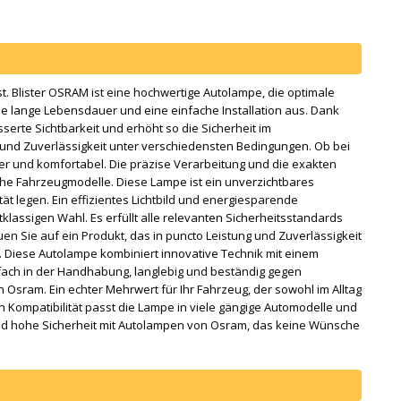
Blister OSRAM ist eine hochwertige Autolampe, die optimale
eine lange Lebensdauer und eine einfache Installation aus. Dank
erte Sichtbarkeit und erhöht so die Sicherheit im
t und Zuverlässigkeit unter verschiedensten Bedingungen. Ob bei
er und komfortabel. Die präzise Verarbeitung und die exakten
he Fahrzeugmodelle. Diese Lampe ist ein unverzichtbares
ität legen. Ein effizientes Lichtbild und energiesparende
lassigen Wahl. Es erfüllt alle relevanten Sicherheitsstandards
auen Sie auf ein Produkt, das in puncto Leistung und Zuverlässigkeit
 Diese Autolampe kombiniert innovative Technik mit einem
nfach in der Handhabung, langlebig und beständig gegen
n Osram. Ein echter Mehrwert für Ihr Fahrzeug, der sowohl im Alltag
 Kompatibilität passt die Lampe in viele gängige Automodelle und
t und hohe Sicherheit mit Autolampen von Osram, das keine Wünsche