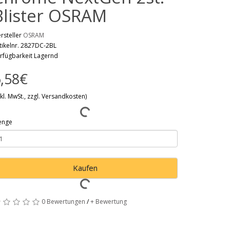
Blister OSRAM
rsteller
OSRAM
tikelnr. 2827DC-2BL
rfügbarkeit Lagernd
,58€
nkl. MwSt., zzgl. Versandkosten)
enge
Kaufen
0 Bewertungen
/
+ Bewertung