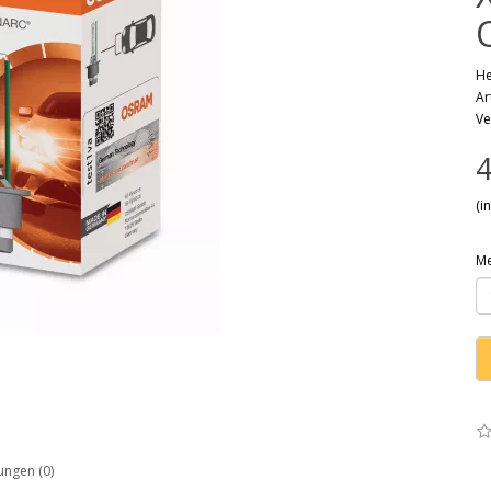
He
Ar
Ve
4
(i
M
ngen (0)