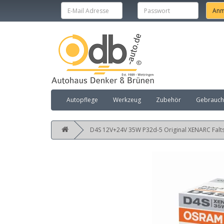
Autopflege
Werkzeug
Zubehör
Gebraucht
D4S 12V+24V 35W P32d-5 Original XENARC Falt