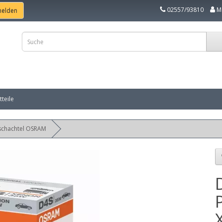
02557/93810
M
teile
schachtel OSRAM