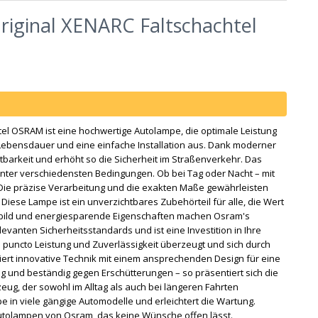
iginal XENARC Faltschachtel
el OSRAM ist eine hochwertige Autolampe, die optimale Leistung
e Lebensdauer und eine einfache Installation aus. Dank moderner
tbarkeit und erhöht so die Sicherheit im Straßenverkehr. Das
 unter verschiedensten Bedingungen. Ob bei Tag oder Nacht – mit
Die präzise Verarbeitung und die exakten Maße gewährleisten
iese Lampe ist ein unverzichtbares Zubehörteil für alle, die Wert
ichtbild und energiesparende Eigenschaften machen Osram's
elevanten Sicherheitsstandards und ist eine Investition in Ihre
n puncto Leistung und Zuverlässigkeit überzeugt und sich durch
ert innovative Technik mit einem ansprechenden Design für eine
ig und beständig gegen Erschütterungen – so präsentiert sich die
zeug, der sowohl im Alltag als auch bei längeren Fahrten
e in viele gängige Automodelle und erleichtert die Wartung.
 Autolampen von Osram, das keine Wünsche offen lässt.