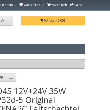
ein Konto
Wunschliste (0)
Warenkorb
Kasse
0 Artikel - 0,00€
D4S 12V+24V 35W
P32d-5 Original
XENARC Faltschachtel