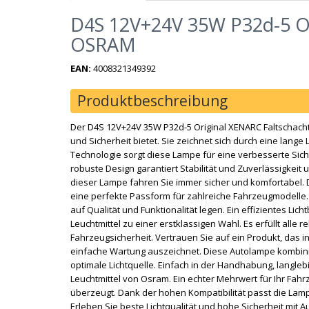
D4S 12V+24V 35W P32d-5 Or
OSRAM
EAN:
4008321349392
Produktbeschreibung
Der D4S 12V+24V 35W P32d-5 Original XENARC Faltschacht
und Sicherheit bietet. Sie zeichnet sich durch eine lang
Technologie sorgt diese Lampe für eine verbesserte Sich
robuste Design garantiert Stabilität und Zuverlässigkeit
dieser Lampe fahren Sie immer sicher und komfortabel. 
eine perfekte Passform für zahlreiche Fahrzeugmodelle. D
auf Qualität und Funktionalität legen. Ein effizientes L
Leuchtmittel zu einer erstklassigen Wahl. Es erfüllt alle r
Fahrzeugsicherheit. Vertrauen Sie auf ein Produkt, das i
einfache Wartung auszeichnet. Diese Autolampe kombini
optimale Lichtquelle. Einfach in der Handhabung, langleb
Leuchtmittel von Osram. Ein echter Mehrwert für Ihr Fahr
überzeugt. Dank der hohen Kompatibilität passt die Lamp
Erleben Sie beste Lichtqualität und hohe Sicherheit mit