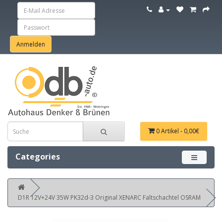
0 Artikel - 0,00€
Categories
Menü ein
D1R 12V+24V 35W PK32d-3 Original XENARC Faltschachtel OSRAM