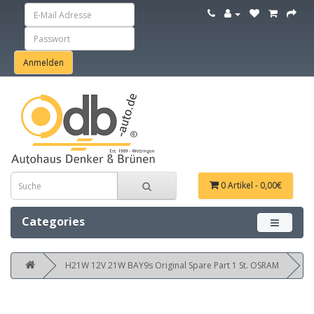
0 Artikel - 0,00€
Categories
Menü ein
H21W 12V 21W BAY9s Original Spare Part 1 St. OSRAM