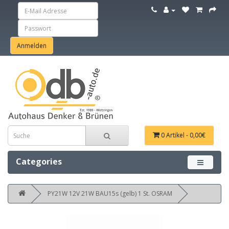
0 Artikel - 0,00€
Categories
Menü ein
PY21W 12V 21W BAU15s (gelb) 1 St. OSRAM