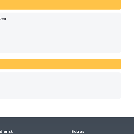
keit
dienst
Extras