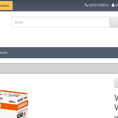
02557/93810
M
teile
He