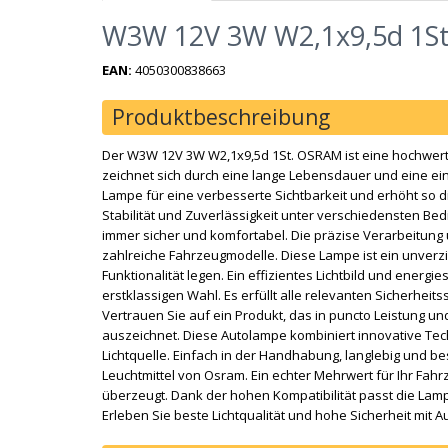
W3W 12V 3W W2,1x9,5d 1S
EAN:
4050300838663
Produktbeschreibung
Der W3W 12V 3W W2,1x9,5d 1St. OSRAM ist eine hochwertig
zeichnet sich durch eine lange Lebensdauer und eine ein
Lampe für eine verbesserte Sichtbarkeit und erhöht so d
Stabilität und Zuverlässigkeit unter verschiedensten Be
immer sicher und komfortabel. Die präzise Verarbeitung
zahlreiche Fahrzeugmodelle. Diese Lampe ist ein unverzic
Funktionalität legen. Ein effizientes Lichtbild und ener
erstklassigen Wahl. Es erfüllt alle relevanten Sicherheits
Vertrauen Sie auf ein Produkt, das in puncto Leistung u
auszeichnet. Diese Autolampe kombiniert innovative Tec
Lichtquelle. Einfach in der Handhabung, langlebig und be
Leuchtmittel von Osram. Ein echter Mehrwert für Ihr Fahr
überzeugt. Dank der hohen Kompatibilität passt die Lamp
Erleben Sie beste Lichtqualität und hohe Sicherheit mit