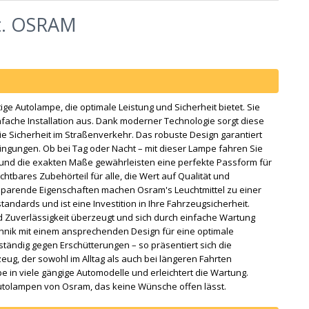
t. OSRAM
e Autolampe, die optimale Leistung und Sicherheit bietet. Sie
fache Installation aus. Dank moderner Technologie sorgt diese
ie Sicherheit im Straßenverkehr. Das robuste Design garantiert
dingungen. Ob bei Tag oder Nacht – mit dieser Lampe fahren Sie
 und die exakten Maße gewährleisten eine perfekte Passform für
htbares Zubehörteil für alle, die Wert auf Qualität und
giesparende Eigenschaften machen Osram's Leuchtmittel zu einer
standards und ist eine Investition in Ihre Fahrzeugsicherheit.
nd Zuverlässigkeit überzeugt und sich durch einfache Wartung
hnik mit einem ansprechenden Design für eine optimale
ständig gegen Erschütterungen – so präsentiert sich die
zeug, der sowohl im Alltag als auch bei längeren Fahrten
e in viele gängige Automodelle und erleichtert die Wartung.
 Autolampen von Osram, das keine Wünsche offen lässt.