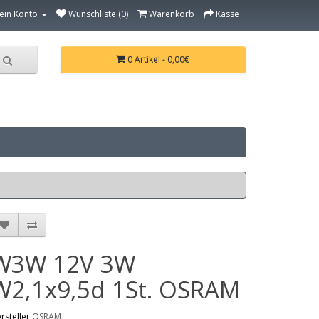
ein Konto
Wunschliste (0)
Warenkorb
Kasse
0 Artikel - 0,00€
W3W 12V 3W
W2,1x9,5d 1St. OSRAM
rsteller
OSRAM