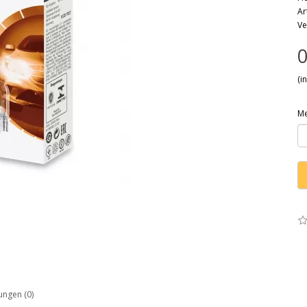
Ar
Ve
0
(i
M
ngen (0)