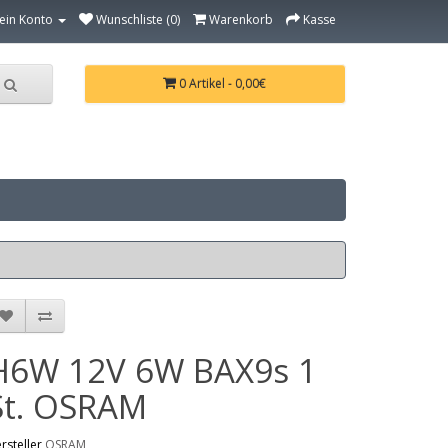
ein Konto
Wunschliste (0)
Warenkorb
Kasse
0 Artikel - 0,00€
H6W 12V 6W BAX9s 1
St. OSRAM
rsteller
OSRAM