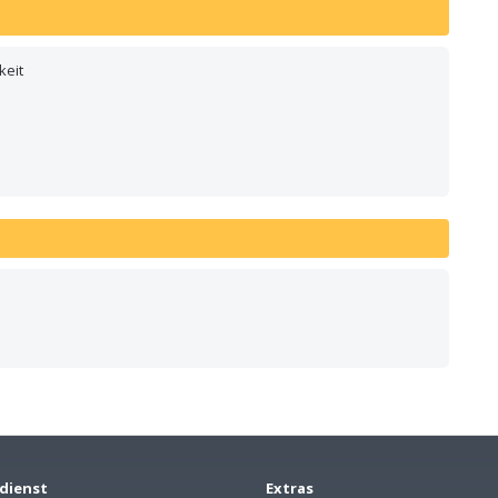
keit
dienst
Extras