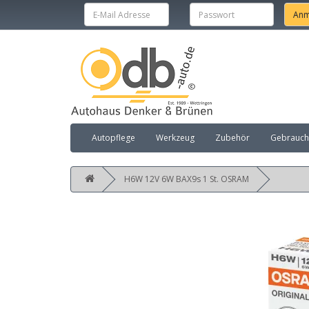
Autopflege
Werkzeug
Zubehör
Gebraucht
H6W 12V 6W BAX9s 1 St. OSRAM