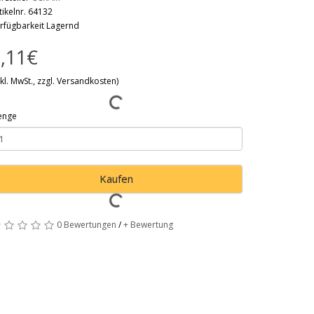
tikelnr. 64132
rfügbarkeit Lagernd
,11€
nkl. MwSt., zzgl. Versandkosten)
enge
Kaufen
0 Bewertungen
/
+ Bewertung