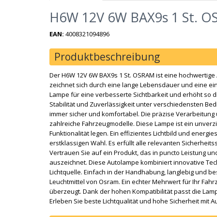
H6W 12V 6W BAX9s 1 St. 
EAN:
4008321094896
Produktbeschreibung
Der H6W 12V 6W BAX9s 1 St. OSRAM ist eine hochwertige A
zeichnet sich durch eine lange Lebensdauer und eine ein
Lampe für eine verbesserte Sichtbarkeit und erhöht so d
Stabilität und Zuverlässigkeit unter verschiedensten Be
immer sicher und komfortabel. Die präzise Verarbeitung
zahlreiche Fahrzeugmodelle. Diese Lampe ist ein unverzic
Funktionalität legen. Ein effizientes Lichtbild und ener
erstklassigen Wahl. Es erfüllt alle relevanten Sicherheits
Vertrauen Sie auf ein Produkt, das in puncto Leistung u
auszeichnet. Diese Autolampe kombiniert innovative Tec
Lichtquelle. Einfach in der Handhabung, langlebig und be
Leuchtmittel von Osram. Ein echter Mehrwert für Ihr Fahr
überzeugt. Dank der hohen Kompatibilität passt die Lamp
Erleben Sie beste Lichtqualität und hohe Sicherheit mit