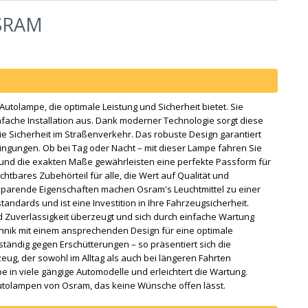
OSRAM
utolampe, die optimale Leistung und Sicherheit bietet. Sie
fache Installation aus. Dank moderner Technologie sorgt diese
ie Sicherheit im Straßenverkehr. Das robuste Design garantiert
dingungen. Ob bei Tag oder Nacht – mit dieser Lampe fahren Sie
 und die exakten Maße gewährleisten eine perfekte Passform für
htbares Zubehörteil für alle, die Wert auf Qualität und
giesparende Eigenschaften machen Osram's Leuchtmittel zu einer
standards und ist eine Investition in Ihre Fahrzeugsicherheit.
nd Zuverlässigkeit überzeugt und sich durch einfache Wartung
hnik mit einem ansprechenden Design für eine optimale
ständig gegen Erschütterungen – so präsentiert sich die
zeug, der sowohl im Alltag als auch bei längeren Fahrten
e in viele gängige Automodelle und erleichtert die Wartung.
 Autolampen von Osram, das keine Wünsche offen lässt.