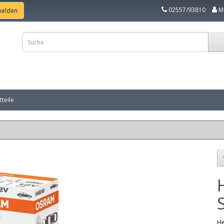
02557/93810
M
teile
He