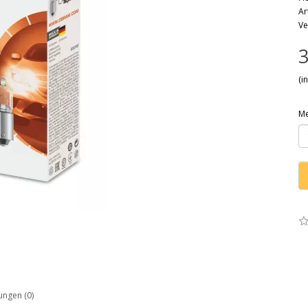
Ar
Ve
3
(i
M
ngen (0)