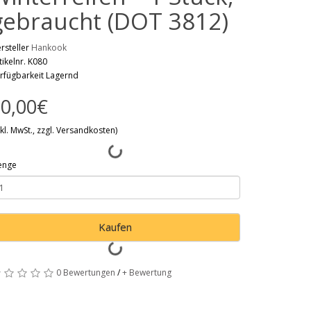
gebraucht (DOT 3812)
rsteller
Hankook
tikelnr. K080
rfügbarkeit Lagernd
0,00€
nkl. MwSt., zzgl. Versandkosten)
enge
Kaufen
0 Bewertungen
/
+ Bewertung