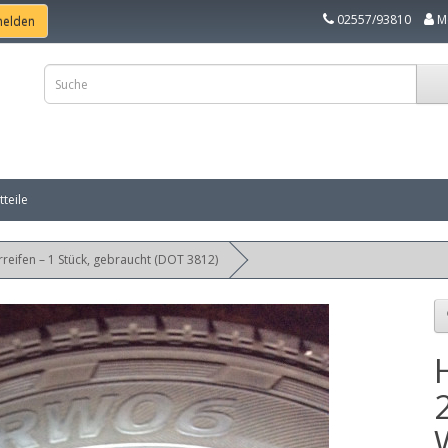
02557/93810
M
teile
eifen – 1 Stück, gebraucht (DOT 3812)