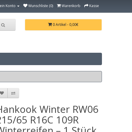
ein Konto
Wunschliste (0)
Warenkorb
Kasse
0 Artikel - 0,00€
Hankook Winter RW06
215/65 R16C 109R
Winterreifen – 1 Stück,