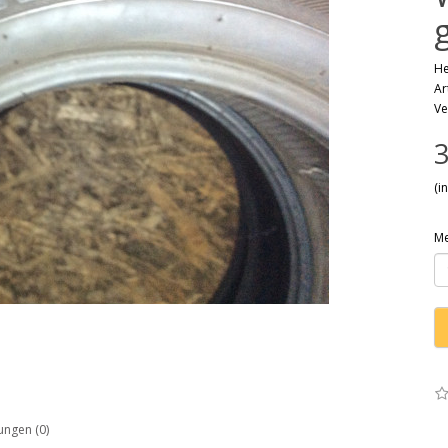
He
Ar
Ve
3
(i
M
ngen (0)