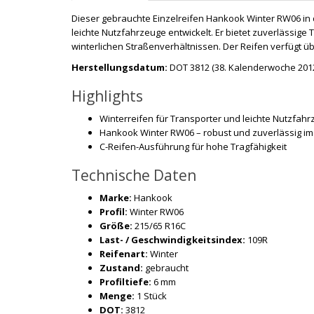
Dieser gebrauchte Einzelreifen Hankook Winter RW06 in 
leichte Nutzfahrzeuge entwickelt. Er bietet zuverlässige 
winterlichen Straßenverhältnissen. Der Reifen verfügt üb
Herstellungsdatum:
DOT 3812 (38. Kalenderwoche 2012
Highlights
Winterreifen für Transporter und leichte Nutzfah
Hankook Winter RW06 – robust und zuverlässig im
C-Reifen-Ausführung für hohe Tragfähigkeit
Technische Daten
Marke:
Hankook
Profil:
Winter RW06
Größe:
215/65 R16C
Last- / Geschwindigkeitsindex:
109R
Reifenart:
Winter
Zustand:
gebraucht
Profiltiefe:
6 mm
Menge:
1 Stück
DOT:
3812