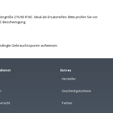
ngröße 215/65 R16C. Ideal als Ersatzreifen. Bitte prüfen Sie vor
C-Bescheinigung.
bedingte Gebrauchsspuren aufweisen.
dienst
Extras
Hersteller
n
Geschenkgutscheine
ersicht
Partner