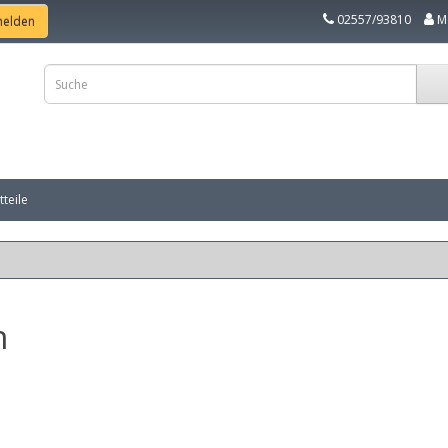
02557/93810
M
teile
n