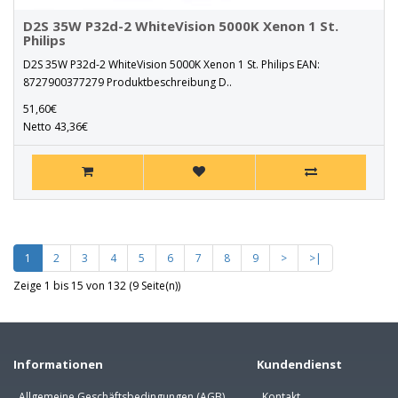
D2S 35W P32d-2 WhiteVision 5000K Xenon 1 St.
Philips
D2S 35W P32d-2 WhiteVision 5000K Xenon 1 St. Philips EAN:
8727900377279 Produktbeschreibung D..
51,60€
Netto 43,36€
1
2
3
4
5
6
7
8
9
>
>|
Zeige 1 bis 15 von 132 (9 Seite(n))
Informationen
Kundendienst
Allgemeine Geschäftsbedingungen (AGB)
Kontakt