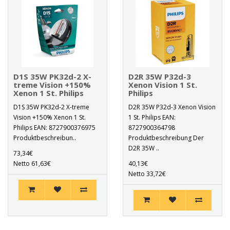
D1S 35W PK32d-2 X-
D2R 35W P32d-3
treme Vision +150%
Xenon Vision 1 St.
Xenon 1 St. Philips
Philips
D1S 35W PK32d-2 X-treme
D2R 35W P32d-3 Xenon Vision
Vision +150% Xenon 1 St.
1 St. Philips EAN:
Philips EAN: 8727900376975
8727900364798
Produktbeschreibun..
Produktbeschreibung Der
D2R 35W ..
73,34€
Netto 61,63€
40,13€
Netto 33,72€