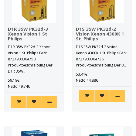
D1R 35W PK32d-3
D1S 35W PK32d-2
Xenon Vision 1 St.
Vision Xenon 4300K 1
Philips
St. Philips
D1R 35W PK32d-3 Xenon
D1S 35W PK32d-2 Vision
Vision 1 St. Philips EAN:
Xenon 4300K 1 St. Philips EAN:
8727900364750
8727900364736
Produktbeschreibung Der
Produktbeschreibung Der D..
D1R 35W..
53,41€
59,19€
Netto 44,88€
Netto 49,74€