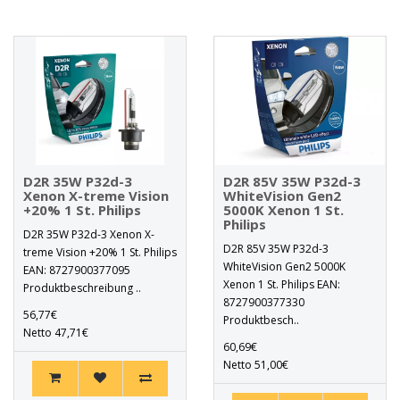
D2R 35W P32d-3
D2R 85V 35W P32d-3
Xenon X-treme Vision
WhiteVision Gen2
+20% 1 St. Philips
5000K Xenon 1 St.
Philips
D2R 35W P32d-3 Xenon X-
D2R 85V 35W P32d-3
treme Vision +20% 1 St. Philips
WhiteVision Gen2 5000K
EAN: 8727900377095
Xenon 1 St. Philips EAN:
Produktbeschreibung ..
8727900377330
56,77€
Produktbesch..
Netto 47,71€
60,69€
Netto 51,00€