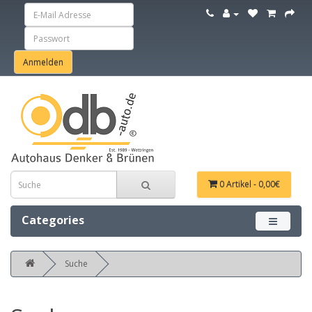
0 Artikel - 0,00€
Categories
Menü ein
Suche