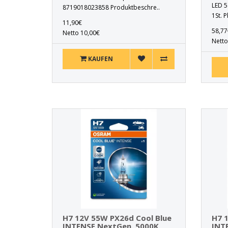
LED 5
8719018023858 Produktbeschre..
1St. 
11,90€
58,77
Netto 10,00€
Netto
KAUFEN
H7 12V 55W PX26d Cool Blue
H7 
INTENSE NextGen. 5000K
INT