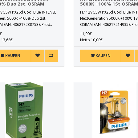
0% Duo 2st. OSRAM
5000K +100% 1St OSRA
V 55W PX26d Cool Blue INTENSE
H7 12V 55W PX26d Cool Blue IN
en. 5000K +100% Duo 2st.
NextGeneration 5000K +100% 1S
 EAN: 4062172387538 Prod..
OSRAM EAN: 4062172149358 Pro.
€
11,90€
 13,68€
Netto 10,00€
KAUFEN
KAUFEN