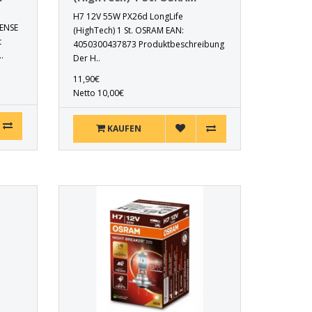
M
H7 12V 55W PX26d LongLife
TENSE
(HighTech) 1 St. OSRAM EAN:
t
4050300437873 Produktbeschreibung
.
Der H..
11,90€
Netto 10,00€
KAUFEN