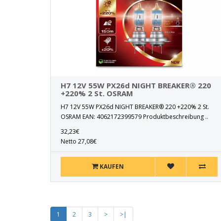
H7 12V 55W PX26d NIGHT BREAKER® 220
+220% 2 St. OSRAM
H7 12V 55W PX26d NIGHT BREAKER® 220 +220% 2 St.
OSRAM EAN: 4062172399579 Produktbeschreibung ..
32,23€
Netto 27,08€
KAUFEN
1
2
3
>
>|