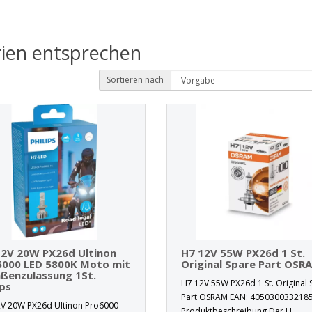
rien entsprechen
Sortieren nach
12V 20W PX26d Ultinon
H7 12V 55W PX26d 1 St.
6000 LED 5800K Moto mit
Original Spare Part OSR
ßenzulassung 1St.
H7 12V 55W PX26d 1 St. Original 
ips
Part OSRAM EAN: 405030033218
V 20W PX26d Ultinon Pro6000
Produktbeschreibung Der H..