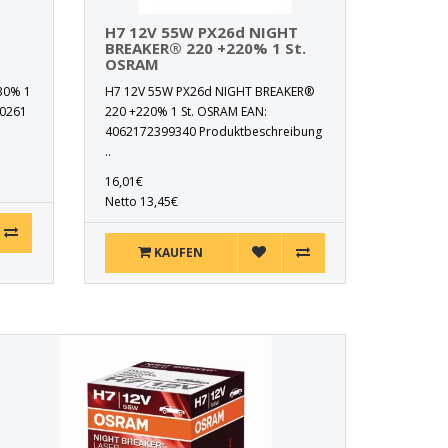
H7 12V 55W PX26d NIGHT
BREAKER® 220 +220% 1 St.
OSRAM
30% 1
H7 12V 55W PX26d NIGHT BREAKER®
90261
220 +220% 1 St. OSRAM EAN:
4062172399340 Produktbeschreibung
..
16,01€
Netto 13,45€
KAUFEN