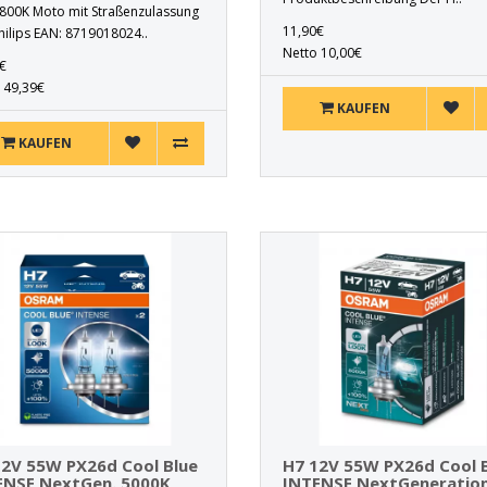
800K Moto mit Straßenzulassung
11,90€
Philips EAN: 8719018024..
Netto 10,00€
€
 49,39€
KAUFEN
KAUFEN
12V 55W PX26d Cool Blue
H7 12V 55W PX26d Cool 
ENSE NextGen. 5000K
INTENSE NextGeneratio