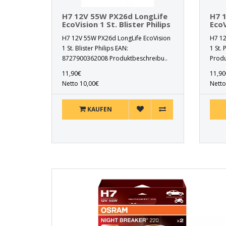
H7 12V 55W PX26d LongLife
H7 
EcoVision 1 St. Blister Philips
EcoV
H7 12V 55W PX26d LongLife EcoVision
H7 12
1 St. Blister Philips EAN:
1 St.
8727900362008 Produktbeschreibu..
Produ
11,90€
11,90
Netto 10,00€
Netto
KAUFEN