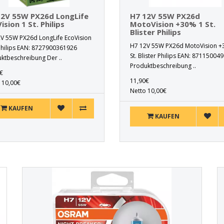
12V 55W PX26d LongLife
H7 12V 55W PX26d
ision 1 St. Philips
MotoVision +30% 1 St.
Blister Philips
V 55W PX26d LongLife EcoVision
H7 12V 55W PX26d MotoVision +
 Philips EAN: 8727900361926
St. Blister Philips EAN: 87115004
ktbeschreibung Der ..
Produktbeschreibung ..
€
11,90€
 10,00€
Netto 10,00€
KAUFEN
KAUFEN