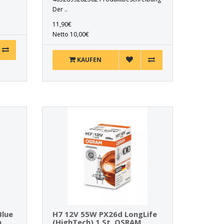
Der ..
11,90€
Netto 10,00€
KAUFEN
Blue
H7 12V 55W PX26d LongLife
n
(HighTech) 1 St. OSRAM