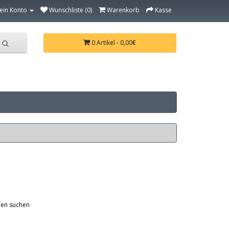
ein Konto
Wunschliste (0)
Warenkorb
Kasse
0 Artikel - 0,00€
ien suchen