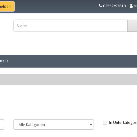
02557/93810
M
teile
In Unterkategor