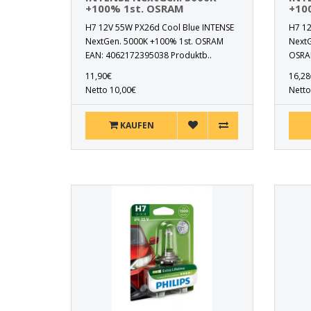
+100% 1st. OSRAM
+10
H7 12V 55W PX26d Cool Blue INTENSE
H7 12
NextGen. 5000K +100% 1st. OSRAM
NextG
EAN: 4062172395038 Produktb..
OSRAM
11,90€
16,28
Netto 10,00€
Netto
KAUFEN