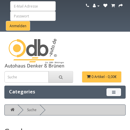
0 Artikel - 0,00€
Categories
Menü ein
Suche