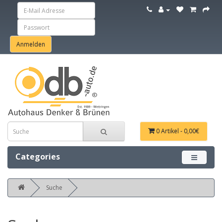
0 Artikel - 0,00€
Categories
Menü ein
Suche