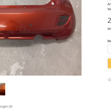
Ar
Ve
2
(i
M
ngen (0)