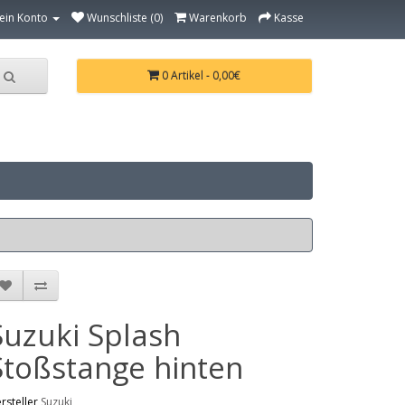
ein Konto
Wunschliste (0)
Warenkorb
Kasse
0 Artikel - 0,00€
Suzuki Splash
Stoßstange hinten
rsteller
Suzuki