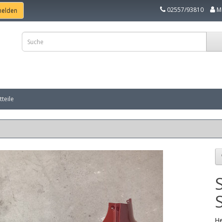
02557/93810
M
teile
He