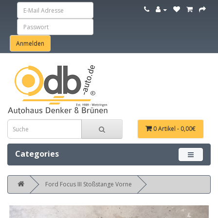
0 Artikel - 0,00€
Categories
Menü ein
Ford Focus III Stoßstange Vorne